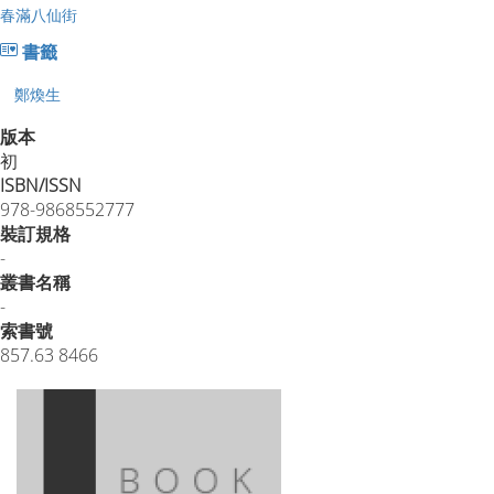
春滿八仙街
書籤
鄭煥生
版本
初
ISBN/ISSN
978-9868552777
裝訂規格
-
叢書名稱
-
索書號
857.63 8466