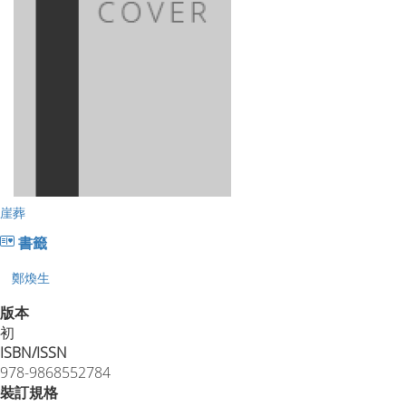
崖葬
書籤
鄭煥生
版本
初
ISBN/ISSN
978-9868552784
裝訂規格