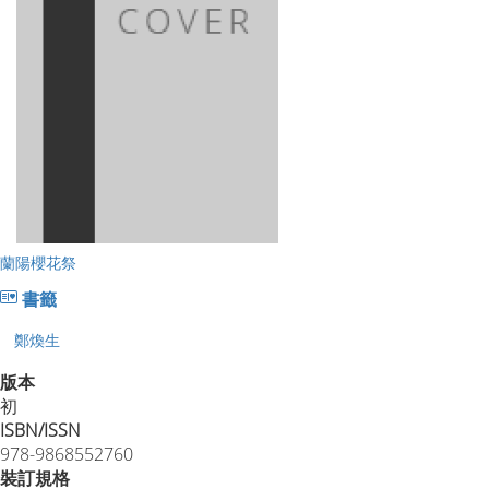
蘭陽櫻花祭
書籤
鄭煥生
版本
初
ISBN/ISSN
978-9868552760
裝訂規格