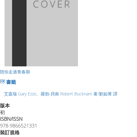
陪你走過青春期
書籤
艾蓋瑞 Gary Ezzo、羅勃‧貝南 Robert Bucknam 著/劉如菁 譯
版本
初
ISBN/ISSN
978-9866521331
裝訂規格