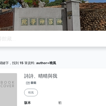
關鍵字，找到
15
筆資料:
author=曉風
詩詩、晴晴與我
書籤
曉風
版本
初