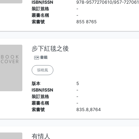
ISBN/ISSN
978-9577270610/957-727061
裝訂規格
-
叢書名稱
-
索書號
855 8765
步下紅毯之後
書籤
張曉風
版本
5
ISBN/ISSN
-
裝訂規格
-
叢書名稱
-
索書號
835.8,8764
有情人