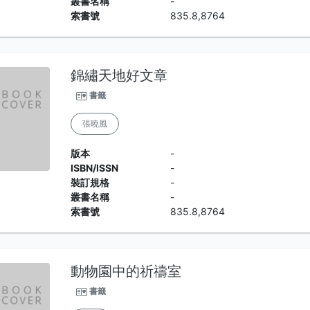
叢書名稱
-
索書號
835.8,8764
錦繡天地好文章
書籤
張曉風
版本
-
ISBN/ISSN
-
裝訂規格
-
叢書名稱
-
索書號
835.8,8764
動物園中的祈禱室
書籤