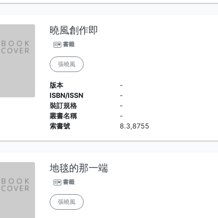
曉風創作即
書籤
張曉風
版本
-
ISBN/ISSN
-
裝訂規格
-
叢書名稱
-
索書號
8.3,8755
地毯的那一端
書籤
張曉風