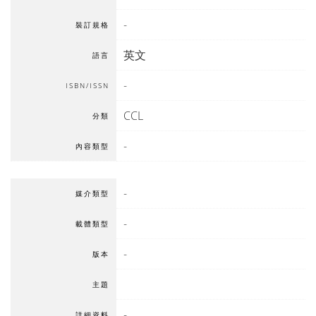
-
裝訂規格
英文
語言
-
ISBN/ISSN
CCL
分類
-
內容類型
-
媒介類型
-
載體類型
-
版本
主題
-
詳細資料