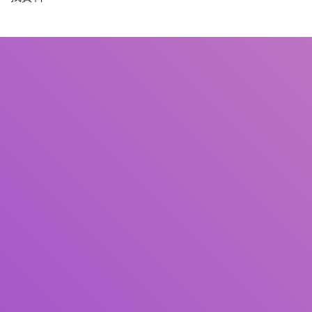
書名
作者
主題
ISBN/ISSN
館藏類型
館藏地