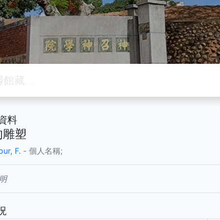
資料
的雕塑
ur, F.
- 個人名稱;
明
況