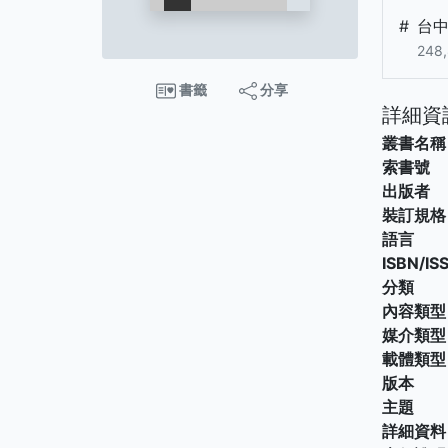
#
台
248
書籤
分享
詳細資
叢書名稱
索書號
出版者
裝訂規格
語言
ISBN/IS
分類
內容類型
媒介類型
載體類型
版本
主題
詳細資料