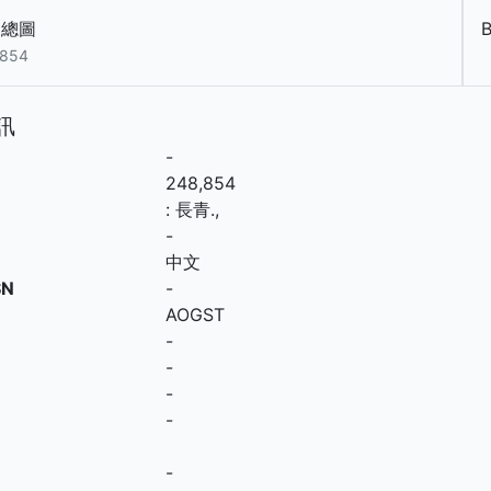
中總圖
B
,854
訊
-
248,854
:
長青
.,
-
中文
SN
-
AOGST
-
-
-
-
-