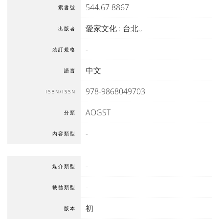
544.67 8867
索書號
愛家文化
:
台北
.,
出版者
-
裝訂規格
中文
語言
978-9868049703
ISBN/ISSN
AOGST
分類
-
內容類型
-
媒介類型
-
載體類型
初
版本