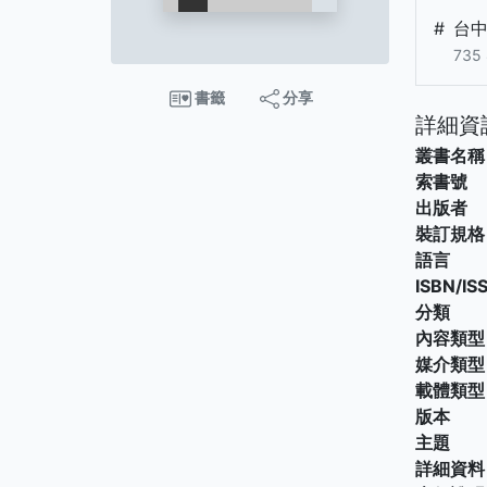
#
台
735
書籤
分享
詳細資
叢書名稱
索書號
出版者
裝訂規格
語言
ISBN/IS
分類
內容類型
媒介類型
載體類型
版本
主題
詳細資料