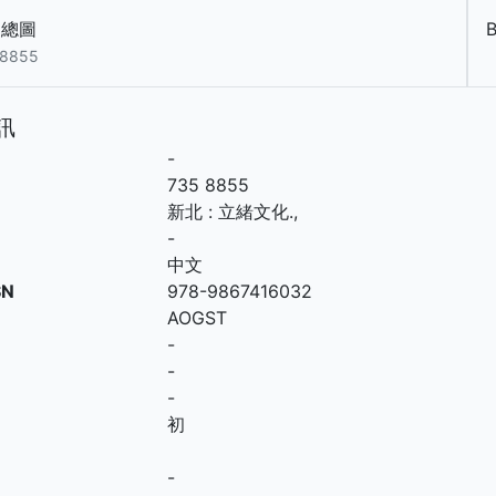
中總圖
B
 8855
訊
-
735 8855
新北
:
立緒文化
.,
-
中文
SN
978-9867416032
AOGST
-
-
-
初
-