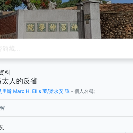
資料
猶太人的反省
里斯 Marc H. Ellis 著/梁永安 譯
- 個人名稱;
明
況