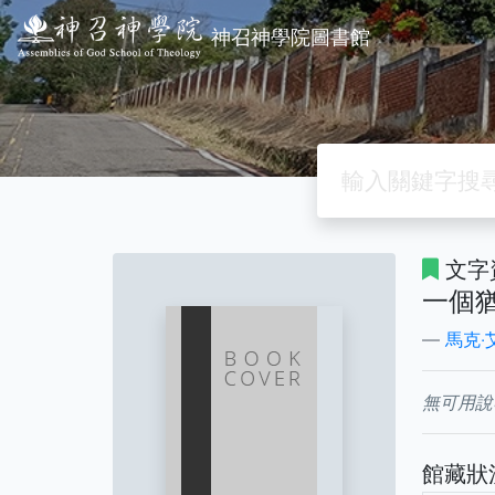
神召神學院圖書館
文字
一個
馬克‧艾
無可用說
館藏狀