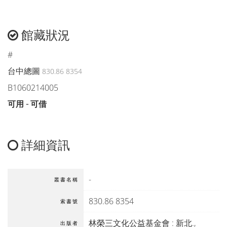
館藏狀況
#
台中總圖
830.86 8354
B1060214005
可用 - 可借
詳細資訊
-
叢書名稱
830.86 8354
索書號
林榮三文化公益基金會
:
新北
.,
出版者