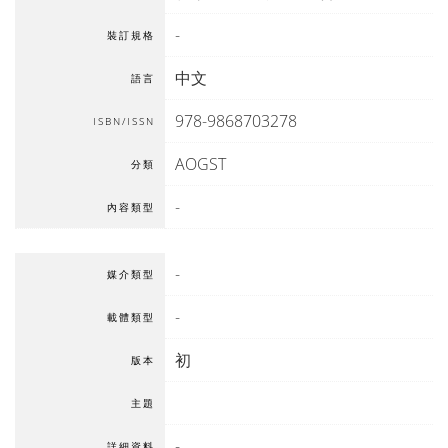
-
裝訂規格
中文
語言
978-9868703278
ISBN/ISSN
AOGST
分類
-
內容類型
-
媒介類型
-
載體類型
初
版本
主題
-
詳細資料