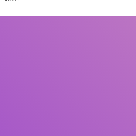
書名
作者
主題
ISBN/ISSN
館藏類型
館藏地