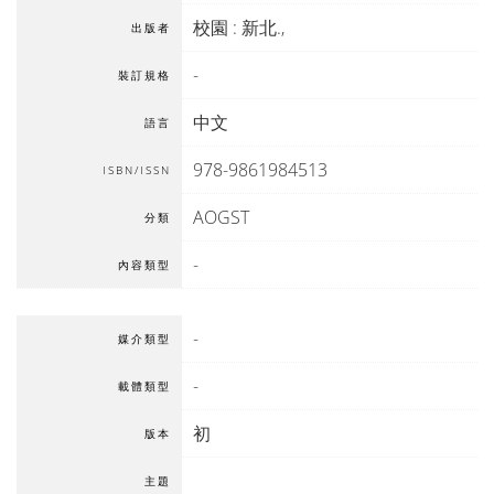
校園
:
新北
.,
出版者
-
裝訂規格
中文
語言
978-9861984513
ISBN/ISSN
AOGST
分類
-
內容類型
-
媒介類型
-
載體類型
初
版本
主題