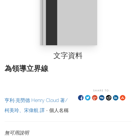
文字資料
為領導立界線
SHARE TO:
亨利‧克勞德 Henry Cloud 著/
柯美玲、宋偉航 譯
- 個人名稱
無可用說明