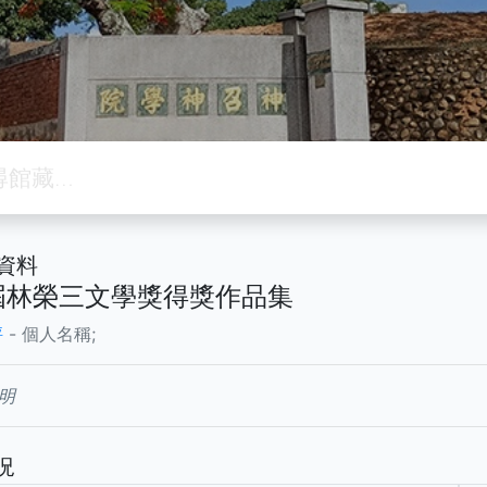
資料
屆林榮三文學獎得獎作品集
評
- 個人名稱;
明
況