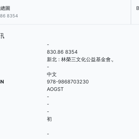
中總圖
.86 8354
訊
-
830.86 8354
新北
:
林榮三文化公益基金會
.,
-
中文
SN
978-9868703230
AOGST
-
-
-
初
-