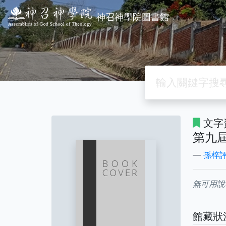
神召神學院圖書館
文字
第九
孫梓
無可用說
館藏狀