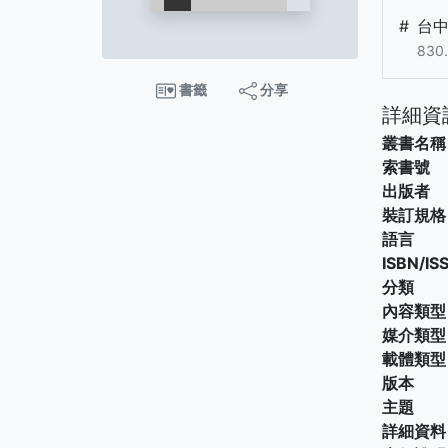
#
台
830
書籤
分享
詳細資
叢書名稱
索書號
出版者
裝訂規格
語言
ISBN/IS
分類
內容類型
媒介類型
載體類型
版本
主題
詳細資料