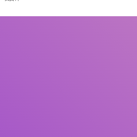
書名
作者
主題
ISBN/ISSN
館藏類型
館藏地