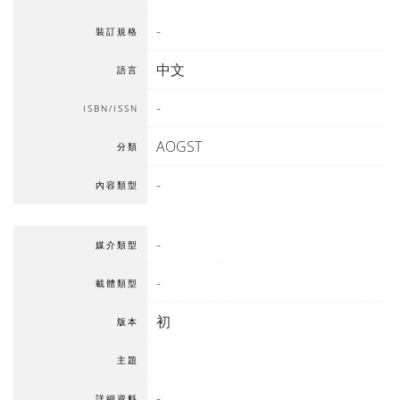
-
裝訂規格
中文
語言
-
ISBN/ISSN
AOGST
分類
-
內容類型
-
媒介類型
-
載體類型
初
版本
主題
-
詳細資料