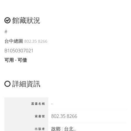
館藏狀況
#
台中總圖
802.35 8266
B1050307021
可用 - 可借
詳細資訊
-
叢書名稱
802.35 8266
索書號
故鄉
:
台北
.,
出版者