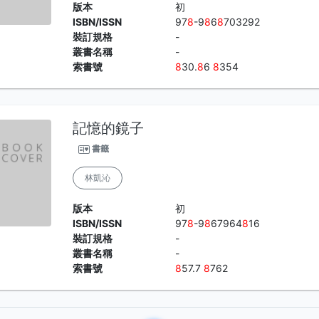
版本
初
ISBN/ISSN
97
8
-9
8
6
8
703292
裝訂規格
-
叢書名稱
-
索書號
8
30.
8
6
8
354
記憶的鏡子
書籤
林凱沁
版本
初
ISBN/ISSN
97
8
-9
8
67964
8
16
裝訂規格
-
叢書名稱
-
索書號
8
57.7
8
762