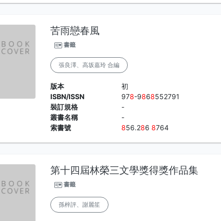
苦雨戀春風
書籤
張良澤、高坂嘉玲 合編
版本
初
ISBN/ISSN
97
8
-9
8
6
8
552791
裝訂規格
-
叢書名稱
-
索書號
8
56.2
8
6
8
764
第十四屆林榮三文學獎得獎作品集
書籤
孫梓評、謝麗笙