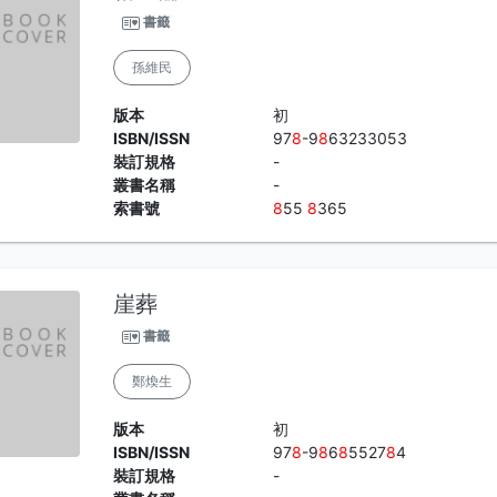
書籤
孫維民
版本
初
ISBN/ISSN
97
8
-9
8
63233053
裝訂規格
-
叢書名稱
-
索書號
8
55
8
365
崖葬
書籤
鄭煥生
版本
初
ISBN/ISSN
97
8
-9
8
6
8
5527
8
4
裝訂規格
-