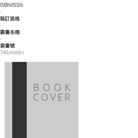
ISBN/ISSN
-
裝訂規格
-
叢書名稱
-
索書號
740,Holdcr