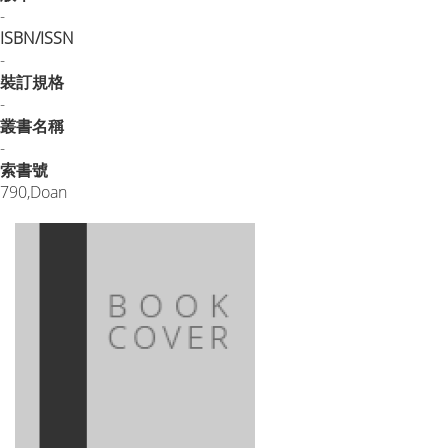
-
ISBN/ISSN
-
裝訂規格
-
叢書名稱
-
索書號
790,Doan