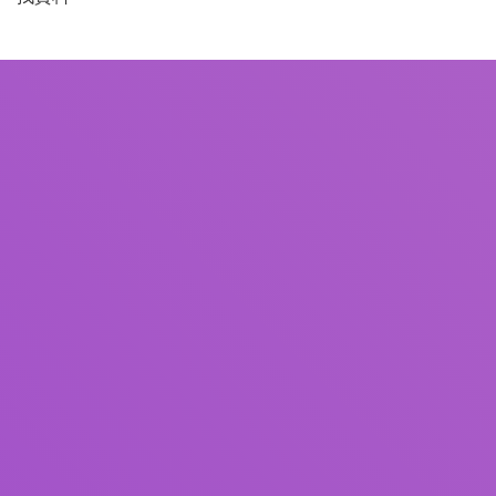
書名
作者
主題
ISBN/ISSN
館藏類型
館藏地