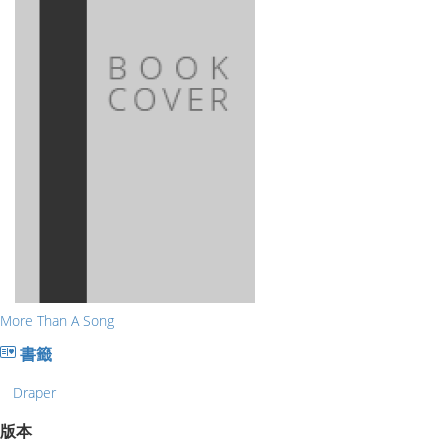
More Than A Song
書籤
Draper
版本