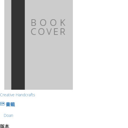
Creative Handcrafts
書籤
Doan
版本