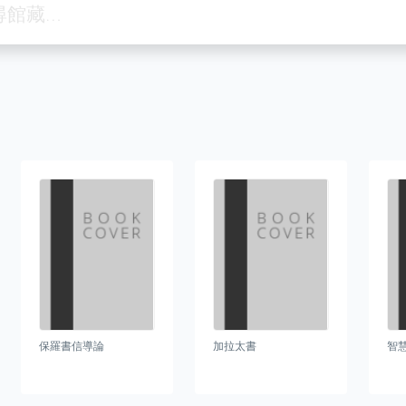
保羅書信導論
加拉太書
智